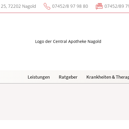
e 25, 72202 Nagold
07452/8 97 98 80
07452/89 7
Leistungen
Ratgeber
Krankheiten & Thera
Reiseimpfungen A-Z
Magen und Darm
H
N
Notfälle A-Z
Herz, Gefäße, Kreislauf
O
d Lunge
Nahrungsergänzungsmittel A-Z
Stoffwechsel
R