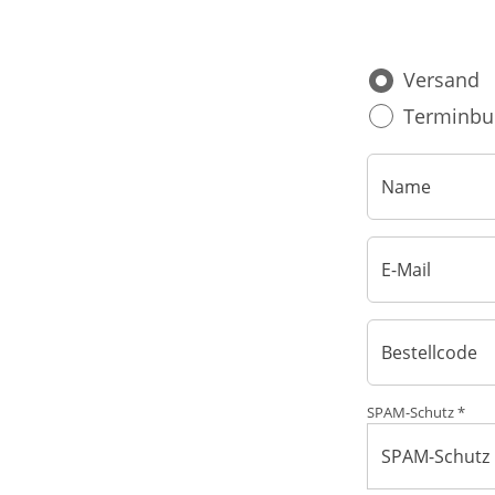
Blut, Krebs und Infektionen
Neurologie
Versand
Haut, Haare und Nägel
Schmerz- und Schla
Terminbu
Psychische Erkrankungen
Frauenkrankheiten
SPAM-Schutz *