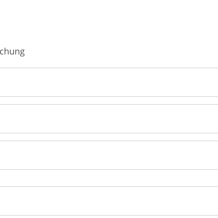
Männerkrankheiten
fmedizin
chung